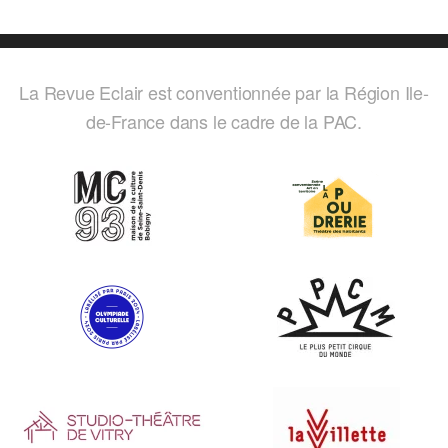
La Revue Eclair est conventionnée par la Région Ile-
de-France dans le cadre de la PAC.