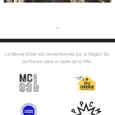
La Revue Eclair est conventionnée par la Région Ile-
de-France dans le cadre de la PAC.